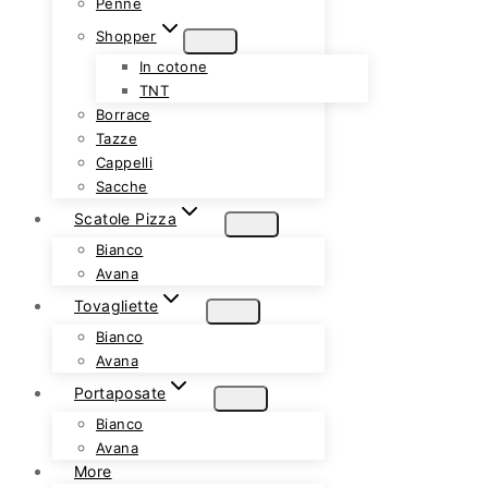
Penne
Shopper
In cotone
TNT
Borrace
Tazze
Cappelli
Sacche
Scatole Pizza
Bianco
Avana
Tovagliette
Bianco
Avana
Portaposate
Bianco
Avana
More