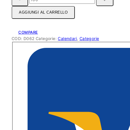
Olandese
-
AGGIUNGI AL CARRELLO
Rosso-
Nero
quantità
COMPARE
COD:
D062
Categorie:
Calendari
,
Categorie