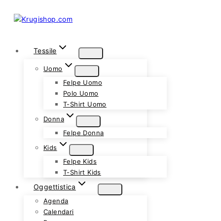
Skip
to
content
Tessile
Uomo
Felpe Uomo
Polo Uomo
T-Shirt Uomo
Donna
Felpe Donna
Kids
Felpe Kids
T-Shirt Kids
Oggettistica
Agenda
Calendari