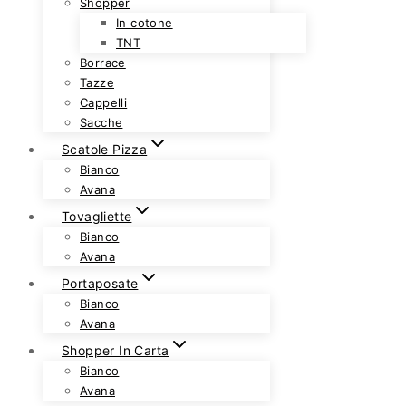
Shopper
In cotone
TNT
Borrace
Tazze
Cappelli
Sacche
Scatole Pizza
Bianco
Avana
Tovagliette
Bianco
Avana
Portaposate
Bianco
Avana
Shopper In Carta
Bianco
Avana