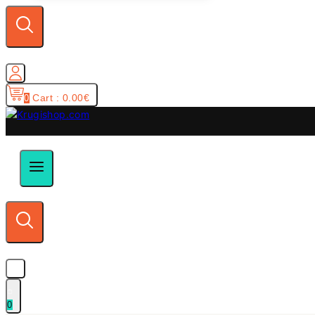
Cart :
0.00
€
0
0