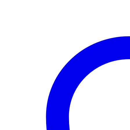
Pio
quantità